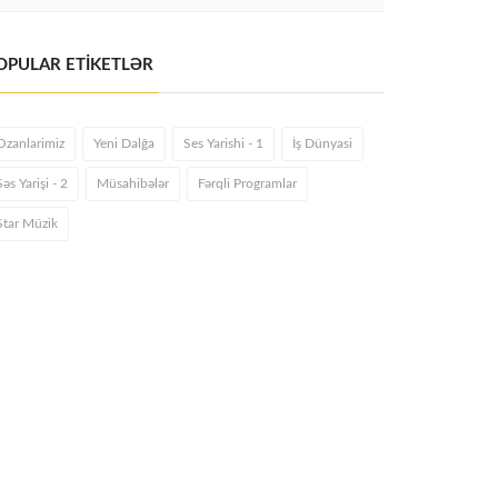
OPULAR ETİKETLƏR
Ozanlarimiz
Yeni Dalğa
Ses Yarishi - 1
İş Dünyasi
Səs Yarişi - 2
Müsahibələr
Fərqli Programlar
Star Müzik