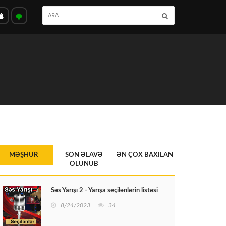
MƏŞHUR
SON ƏLAVƏ
ƏN ÇOX BAXILAN
OLUNUB
Səs Yarışı 2 - Yarışa seçilənlərin listəsi
8/24/2023
34