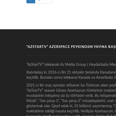
“AZSTARTV” AZERSPACE PEYKINDƏN YAYINA BA
“AzStarTV” telekanalı Az Media Group ( Heydarbaba Med
Xatırladaq ki, 2016-cı ilin 21 oktyabr tarixində Kanadanı
keçirilib. Bundan sonra telekanal Kanada və Amerikada 24
2021-ci ilin may ayından etibarən isə Türkmən aləm peyk
“AzStarTV” əsasən Güney Azərbaycan türklərinin mədəniy
musiqisinin inkişafına da öz töhfəsini verib. Bu istiqamə
Müzik”, “Səs yarışı-1”, “Səs yarışı-2” müsabiqələrini, usa
göstərmək olar. Qeyd edək ki, 33 bölümü yayımlanmış “Oz
məktəbinin təbliği həyata keçirilib. Verilişdə Azərbaycan,