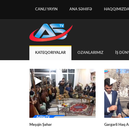
CANLI YAYIN
ANA SƏHIFƏ
HAQQIMIZD
KATEQORIYALAR
OZANLARIMIZ
İŞ DÜN
Meşqin Şəhər
Gərgərli Həq 