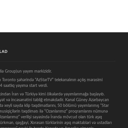
ŞLAD
ia Group)un yayım markizidir.
n Toronto şəhərində “AzStarTV” telekanalının açılış mərasimi
 saatlıq yayıma start verdi.
indən İran və Türkiyə kimi ölkələrdə yayımlanmağa başlayıb.
ət və incəsənətini təbliğ etməkdədir. Kanal Güney Azərbaycan
tdə xeyli sayda klip təqdimatlarını, 50 bölümü yayımlanmış “Star
t musiqiçilərin təqdimatı ilə “Ozanlarımız” proqramlarını nümunə
anlarımız” verilişi sayəsində İranda mövcud olan türk aşıq
 türkmən, qaşğayi, Xorasan türklərinin aşıq məktəbləri və ustadları