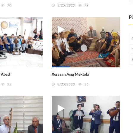
70
8/25/2023
79
P
r Abad
Xorasan Aşıq Məktəbi
35
8/25/2023
36