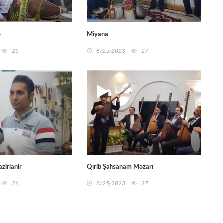
ə
Miyana
25
8/25/2023
27
zirlanir
Qırib Şahsanam Məzarı
26
8/25/2023
27