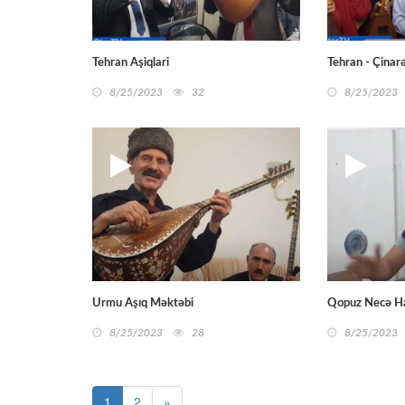
Tehran Aşiqlari
Tehran - Çinar
8/25/2023
32
8/25/2023
Urmu Aşıq Məktəbi
Qopuz Necə Ha
8/25/2023
28
8/25/2023
1
2
»