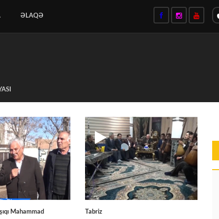
A
ƏLAQƏ
YASI
Aşıqı Mahammad
Tabriz