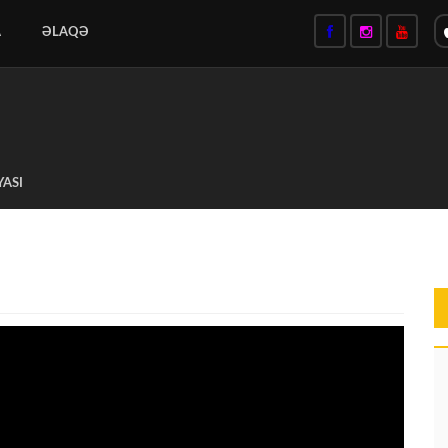
A
ƏLAQƏ
YASI