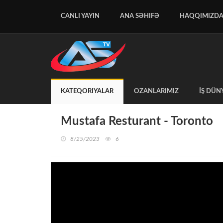
CANLI YAYIN
ANA SƏHIFƏ
HAQQIMIZD
KATEQORIYALAR
OZANLARIMIZ
İŞ DÜN
Mustafa Resturant - Toronto
8/25/2023
6