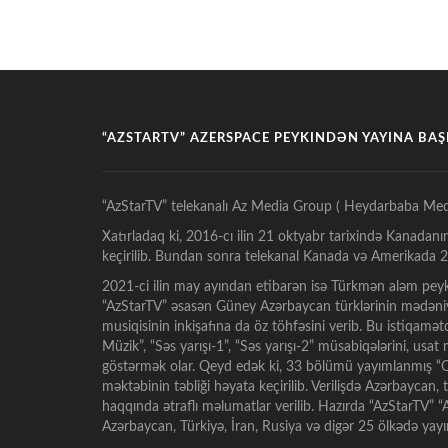
“AZSTARTV” AZERSPACE PEYKINDƏN YAYINA BA
“AzStarTV” telekanalı Az Media Group ( Heydarbaba Med
Xatırladaq ki, 2016-cı ilin 21 oktyabr tarixində Kanadanı
keçirilib. Bundan sonra telekanal Kanada və Amerikada 24
2021-ci ilin may ayından etibarən isə Türkmən aləm peyk
“AzStarTV” əsasən Güney Azərbaycan türklərinin mədəniy
musiqisinin inkişafına da öz töhfəsini verib. Bu istiqamə
Müzik”, “Səs yarışı-1”, “Səs yarışı-2” müsabiqələrini, usa
göstərmək olar. Qeyd edək ki, 33 bölümü yayımlanmış “Oz
məktəbinin təbliği həyata keçirilib. Verilişdə Azərbaycan,
haqqında ətraflı məlumatlar verilib. Hazırda “AzStarTV”
Azərbaycan, Türkiyə, İran, Rusiya və digər 25 ölkədə ya