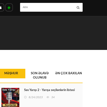
MƏŞHUR
SON ƏLAVƏ
ƏN ÇOX BAXILAN
OLUNUB
Səs Yarışı 2 - Yarışa seçilənlərin listəsi
8/24/2023
34