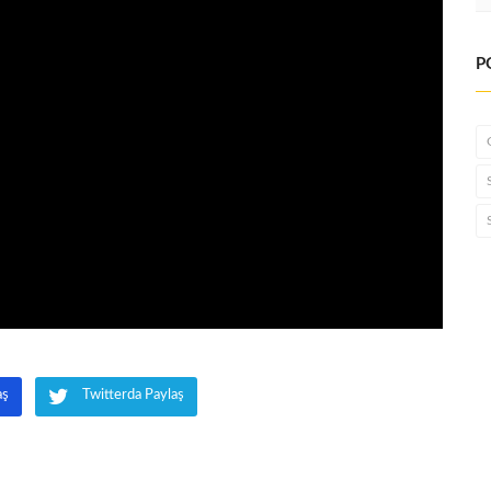
P
aş
Twitterda Paylaş