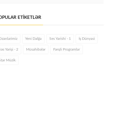
OPULAR ETİKETLƏR
Ozanlarimiz
Yeni Dalğa
Ses Yarishi - 1
İş Dünyasi
Səs Yarişi - 2
Müsahibələr
Fərqli Programlar
Star Müzik