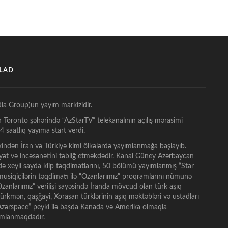
ŞLAD
ia Group)un yayım markizidir.
n Toronto şəhərində “AzStarTV” telekanalının açılış mərasimi
 saatlıq yayıma start verdi.
indən İran və Türkiyə kimi ölkələrdə yayımlanmağa başlayıb.
ət və incəsənətini təbliğ etməkdədir. Kanal Güney Azərbaycan
tdə xeyli sayda klip təqdimatlarını, 50 bölümü yayımlanmış “Star
t musiqiçilərin təqdimatı ilə “Ozanlarımız” proqramlarını nümunə
anlarımız” verilişi sayəsində İranda mövcud olan türk aşıq
 türkmən, qaşğayi, Xorasan türklərinin aşıq məktəbləri və ustadları
 “Azərspace” peyki ilə başda Kanada və Amerika olmaqla
yımlanmaqdadır.