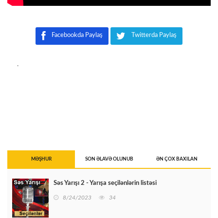
Facebookda Paylaş
Twitterda Paylaş
.
MƏŞHUR
SON ƏLAVƏ OLUNUB
ƏN ÇOX BAXILAN
Səs Yarışı 2 - Yarışa seçilənlərin listəsi
8/24/2023
34