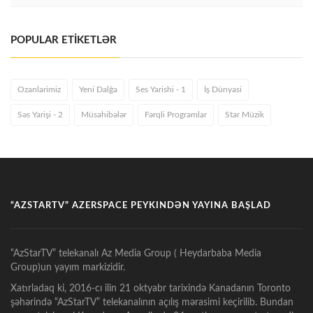
POPULAR ETİKETLƏR
Ozanlarimiz
Yeni Dalğa
Ses Yarishi - 1
İş Dünyasi
Səs Yarişi - 2
Müsahibələr
Fərqli Programlar
Star Müzik
“AZSTARTV” AZERSPACE PEYKINDƏN YAYINA BAŞLAD
“AzStarTV” telekanalı Az Media Group ( Heydarbaba Media
Group)un yayım markizidir.
Xatırladaq ki, 2016-cı ilin 21 oktyabr tarixində Kanadanın Toronto
şəhərində “AzStarTV” telekanalının açılış mərasimi keçirilib. Bundan