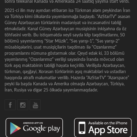
sonra telekanal Kanada və Amerikada 24 saatlıq yayıma start verdi.
2021-ci ilin may ayından etibarən isə Türkmən aləm peykindən İran
və Türkiyə kimi ölkələrdə yayımlanmağa başlayıb. “AzStarTV” əsasən
Güney Azərbaycan türklərinin mədəniyət və incəsənətini təbliğ
etməkdədir. Kanal Güney Azərbaycan musiqisinin inkişafına da öz
töhfəsini verib. Bu istiqamətdə xeyli sayda klip təqdimatlarını, 50
bölümü yayımlanmış “Star Müzik”, “Səs yarışı-1”, “Səs yarışı-2”
müsabiqələrini, usat musiqiçilərin təqdimatı ilə “Ozanlarımız”
proqramlarını nümunə göstərmək olar. Qeyd edək ki, 33 bölümü
yayımlanmış “Ozanlarımız” verilişi sayəsində İranda mövcud olan
türk aşıq məktəbinin təbliği həyata keçirilib. Verilişdə Azərbaycan,
türkmən, qaşğayi, Xorasan türklərinin aşıq məktəbləri və ustadları
haqqında ətraflı məlumatlar verilib. Hazırda “AzStarTV” “Azərspace”
peyki ilə başda Kanada və Amerika olmaqla Azərbaycan, Türkiyə,
İran, Rusiya və digər 25 ölkədə yayımlanmaqdadır.