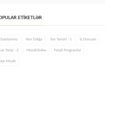
OPULAR ETİKETLƏR
Ozanlarimiz
Yeni Dalğa
Ses Yarishi - 1
İş Dünyasi
Səs Yarişi - 2
Müsahibələr
Fərqli Programlar
Star Müzik