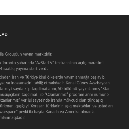
ŞLAD
ia Group)un yayım markizidir.
n Toronto şəhərində “AzStarTV” telekanalının açılış mərasimi
 saatlıq yayıma start verdi.
indən İran və Türkiyə kimi ölkələrdə yayımlanmağa başlayıb.
ət və incəsənətini təbliğ etməkdədir. Kanal Güney Azərbaycan
tdə xeyli sayda klip təqdimatlarını, 50 bölümü yayımlanmış “Star
t musiqiçilərin təqdimatı ilə “Ozanlarımız” proqramlarını nümunə
anlarımız” verilişi sayəsində İranda mövcud olan türk aşıq
 türkmən, qaşğayi, Xorasan türklərinin aşıq məktəbləri və ustadları
 “Azərspace” peyki ilə başda Kanada və Amerika olmaqla
yımlanmaqdadır.