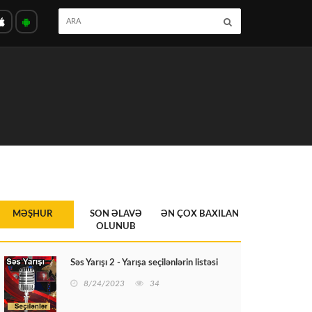
MƏŞHUR
SON ƏLAVƏ
ƏN ÇOX BAXILAN
OLUNUB
Səs Yarışı 2 - Yarışa seçilənlərin listəsi
8/24/2023
34