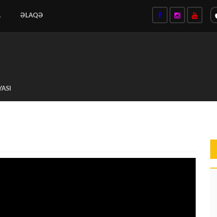
A
ƏLAQƏ
YASI