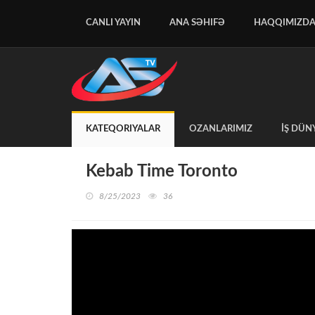
CANLI YAYIN
ANA SƏHIFƏ
HAQQIMIZD
KATEQORIYALAR
OZANLARIMIZ
İŞ DÜN
Kebab Time Toronto
8/25/2023
36