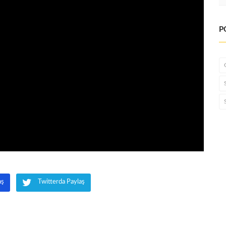
P
aş
Twitterda Paylaş