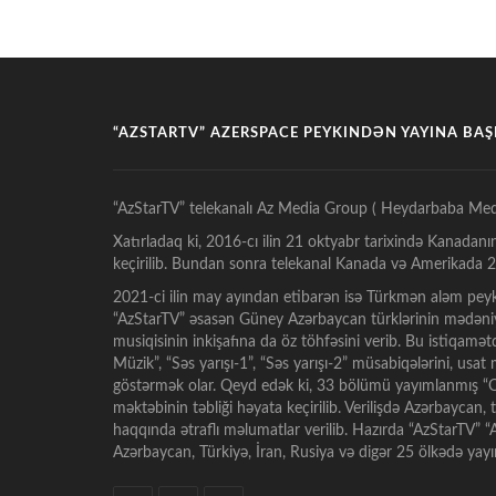
“AZSTARTV” AZERSPACE PEYKINDƏN YAYINA BA
“AzStarTV” telekanalı Az Media Group ( Heydarbaba Med
Xatırladaq ki, 2016-cı ilin 21 oktyabr tarixində Kanadanı
keçirilib. Bundan sonra telekanal Kanada və Amerikada 24
2021-ci ilin may ayından etibarən isə Türkmən aləm peyk
“AzStarTV” əsasən Güney Azərbaycan türklərinin mədəniy
musiqisinin inkişafına da öz töhfəsini verib. Bu istiqamə
Müzik”, “Səs yarışı-1”, “Səs yarışı-2” müsabiqələrini, usa
göstərmək olar. Qeyd edək ki, 33 bölümü yayımlanmış “Oz
məktəbinin təbliği həyata keçirilib. Verilişdə Azərbaycan,
haqqında ətraflı məlumatlar verilib. Hazırda “AzStarTV”
Azərbaycan, Türkiyə, İran, Rusiya və digər 25 ölkədə ya