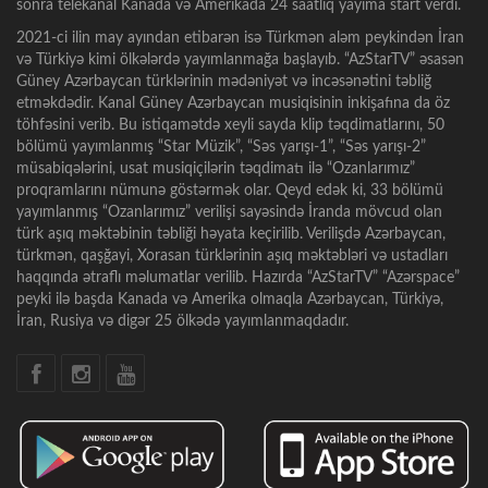
sonra telekanal Kanada və Amerikada 24 saatlıq yayıma start verdi.
2021-ci ilin may ayından etibarən isə Türkmən aləm peykindən İran
və Türkiyə kimi ölkələrdə yayımlanmağa başlayıb. “AzStarTV” əsasən
Güney Azərbaycan türklərinin mədəniyət və incəsənətini təbliğ
etməkdədir. Kanal Güney Azərbaycan musiqisinin inkişafına da öz
töhfəsini verib. Bu istiqamətdə xeyli sayda klip təqdimatlarını, 50
bölümü yayımlanmış “Star Müzik”, “Səs yarışı-1”, “Səs yarışı-2”
müsabiqələrini, usat musiqiçilərin təqdimatı ilə “Ozanlarımız”
proqramlarını nümunə göstərmək olar. Qeyd edək ki, 33 bölümü
yayımlanmış “Ozanlarımız” verilişi sayəsində İranda mövcud olan
türk aşıq məktəbinin təbliği həyata keçirilib. Verilişdə Azərbaycan,
türkmən, qaşğayi, Xorasan türklərinin aşıq məktəbləri və ustadları
haqqında ətraflı məlumatlar verilib. Hazırda “AzStarTV” “Azərspace”
peyki ilə başda Kanada və Amerika olmaqla Azərbaycan, Türkiyə,
İran, Rusiya və digər 25 ölkədə yayımlanmaqdadır.