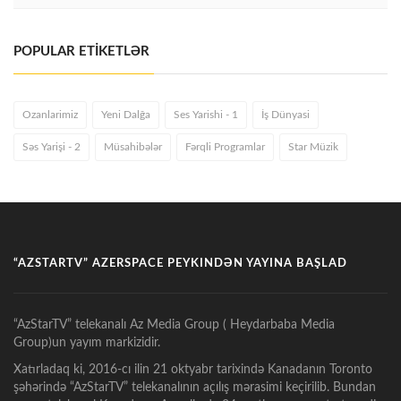
POPULAR ETİKETLƏR
Ozanlarimiz
Yeni Dalğa
Ses Yarishi - 1
İş Dünyasi
Səs Yarişi - 2
Müsahibələr
Fərqli Programlar
Star Müzik
“AZSTARTV” AZERSPACE PEYKINDƏN YAYINA BAŞLAD
“AzStarTV” telekanalı Az Media Group ( Heydarbaba Media
Group)un yayım markizidir.
Xatırladaq ki, 2016-cı ilin 21 oktyabr tarixində Kanadanın Toronto
şəhərində “AzStarTV” telekanalının açılış mərasimi keçirilib. Bundan