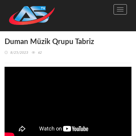
Toggle
navigati
Duman Müzik Qrupu Tabriz
8/25/2023
62