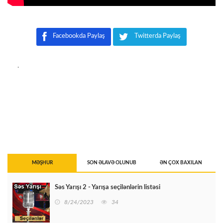
Facebookda Paylaş
Twitterda Paylaş
.
MƏŞHUR
SON ƏLAVƏ OLUNUB
ƏN ÇOX BAXILAN
Səs Yarışı 2 - Yarışa seçilənlərin listəsi
8/24/2023
34